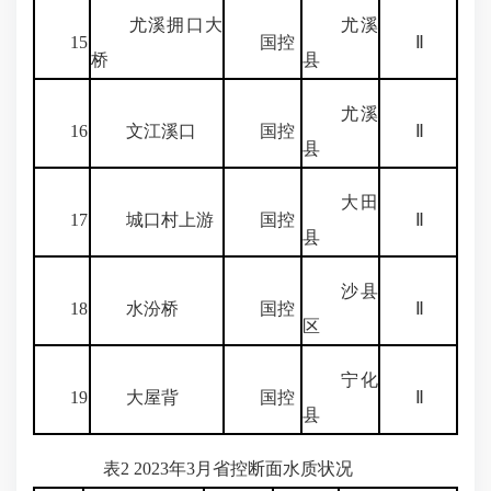
尤溪拥口大
尤溪
15
国控
Ⅱ
桥
县
尤溪
16
文江溪口
国控
Ⅱ
县
大田
17
城口村上游
国控
Ⅱ
县
沙县
18
水汾桥
国控
Ⅱ
区
宁化
19
大屋背
国控
Ⅱ
县
表2 2023年3月省控断面水质状况