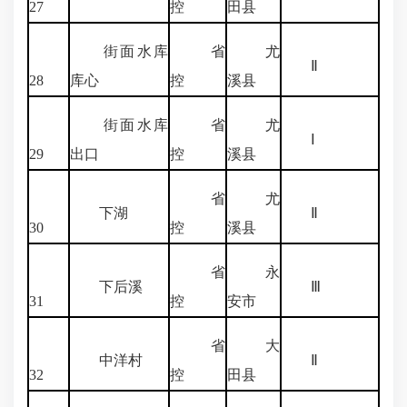
27
控
田县
街面水库
省
尤
Ⅱ
28
库心
控
溪县
街面水库
省
尤
Ⅰ
29
出口
控
溪县
省
尤
下湖
Ⅱ
30
控
溪县
省
永
下后溪
Ⅲ
31
控
安市
省
大
中洋村
Ⅱ
32
控
田县