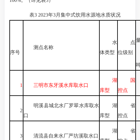
100%。（详见表3）
表3 2023年3月集中式饮用水源地水质状况
水
点
测点名称
序号
体类型
位级别
湖
国
1
三明市东牙溪水库取水口
3
库型
控点
明溪县城北水厂罗翠水库取水
湖
省
2
口
库型
控点
湖
省
3
清流县自来水厂严坊溪取水口