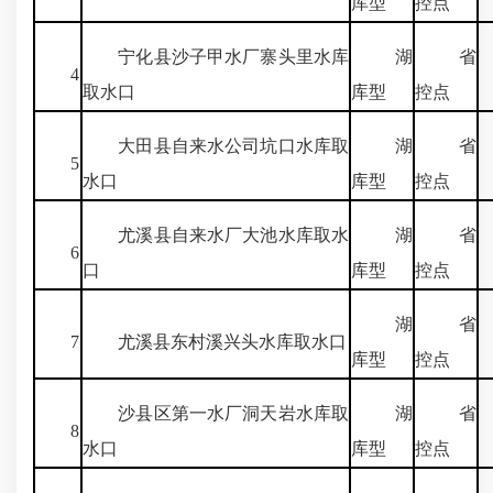
库型
控点
宁化县沙子甲水厂寨头里水库
湖
省
4
取水口
库型
控点
大田县自来水公司坑口水库取
湖
省
5
水口
库型
控点
尤溪县自来水厂大池水库取水
湖
省
6
口
库型
控点
湖
省
7
尤溪县东村溪兴头水库取水口
库型
控点
沙县区第一水厂洞天岩水库取
湖
省
8
3
水口
库型
控点