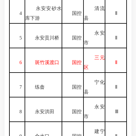
永安安砂水
清流
4
国控
Ⅱ
库下游
县
永安
5
永安贡川桥
国控
Ⅱ
市
三元
6
斑竹溪渡口
国控
Ⅱ
区
宁化
7
练畲
国控
Ⅱ
县
永安
8
永安洪田
国控
Ⅲ
市
建宁