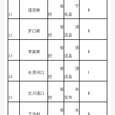
省
宁
溪背桥
Ⅱ
11
控
化县
省
清
罗口桥
Ⅱ
12
控
流县
省
清
李家桥
Ⅱ
13
控
流县
省
清
长潭河口
Ⅰ
14
控
流县
省
永
文川溪口
Ⅱ
15
控
安市
省
永
下洋村
Ⅱ