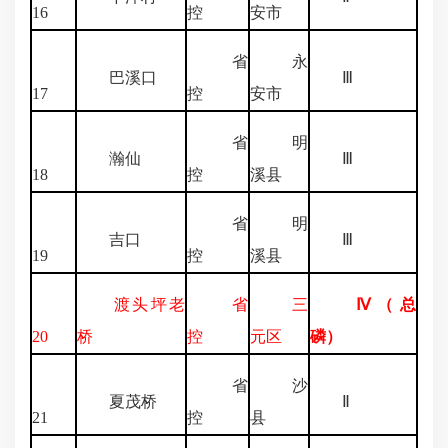
16
控
安市
省
永
巴溪口
Ⅲ
17
控
安市
省
明
瀚仙
Ⅲ
18
控
溪县
省
明
吉口
Ⅲ
19
控
溪县
渡头坪老
省
三
Ⅳ（总
20
桥
控
元区
磷）
省
沙
夏茂桥
Ⅱ
21
控
县