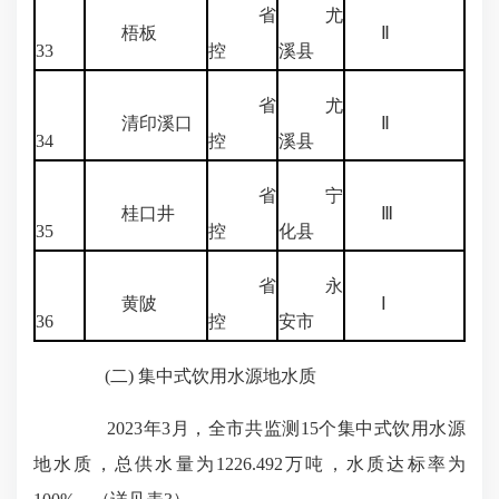
省
尤
梧板
Ⅱ
33
控
溪县
省
尤
清印溪口
Ⅱ
34
控
溪县
省
宁
桂口井
Ⅲ
35
控
化县
省
永
黄陂
Ⅰ
36
控
安市
(二) 集中式饮用水源地水质
2023年3月，全市共监测15个集中式饮用水源
地水质，总供水量为1226.492万吨，水质达标率为