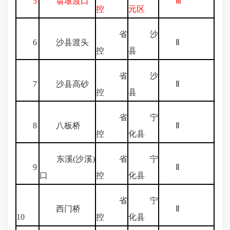
5
翁墩渡口
Ⅲ
控
元区
省
沙
6
沙县渡头
Ⅱ
控
县
省
沙
7
沙县高砂
Ⅱ
控
县
省
宁
8
八板桥
Ⅱ
控
化县
东溪(沙溪)
省
宁
9
Ⅱ
口
控
化县
省
宁
西门桥
Ⅱ
10
控
化县