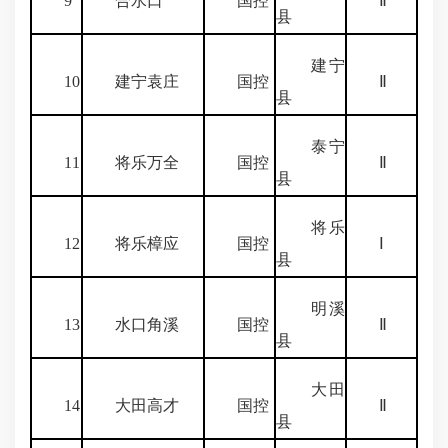
9
合水口
国控
Ⅱ
县
建宁
10
建宁袁庄
国控
Ⅱ
县
泰宁
11
将乐万全
国控
Ⅱ
县
将乐
12
将乐樟应
国控
Ⅰ
县
明溪
13
水口角溪
国控
Ⅱ
县
大田
14
大田高才
国控
Ⅱ
县