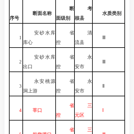
断
考
断面名称
水质类别
序号
面级别
核县
安砂水库
省
清
1
Ⅲ
库心
控
流县
安砂水库
省
永
2
Ⅲ
出口
控
安市
永安桃源
省
永
3
Ⅱ
洞上游
控
安市
省
三
4
莘口
Ⅰ
控
元区
省
三