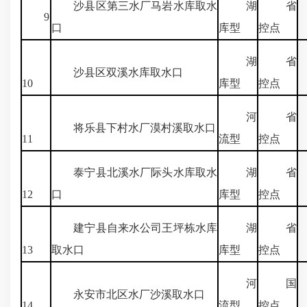
沙县区第三水厂马岩水库取水
湖
省
9
5
口
库型
控点
湖
省
沙县区双溪水库取水口
7
10
库型
控点
河
省
将乐县下村水厂漠村溪取水口
11
流型
控点
泰宁县北溪水厂际头水库取水
湖
省
12
口
库型
控点
建宁县自来水公司王坪栋水库
湖
省
13
取水口
库型
控点
河
国
永安市北区水厂沙溪取水口
1
14
流型
控点