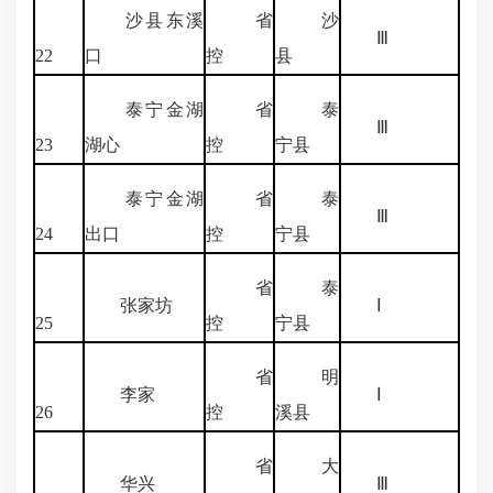
沙县东溪
省
沙
Ⅲ
22
口
控
县
泰宁金湖
省
泰
Ⅲ
23
湖心
控
宁县
泰宁金湖
省
泰
Ⅲ
24
出口
控
宁县
省
泰
张家坊
Ⅰ
25
控
宁县
省
明
李家
Ⅰ
26
控
溪县
省
大
华兴
Ⅲ