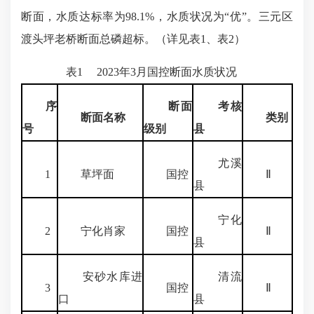
断面，水质达标率为98.1%，水质状况为“优”。三元区
渡头坪老桥断面总磷超标。（详见表1、表2）
表1 2023年3月国控断面水质状况
序
断面
考核
断面名称
类别
号
级别
县
尤溪
1
草坪面
国控
Ⅱ
县
宁化
2
宁化肖家
国控
Ⅱ
县
安砂水库进
清流
3
国控
Ⅱ
口
县