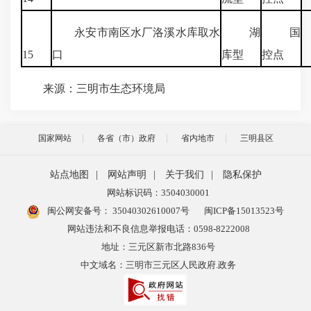
永安市南区水厂洛溪水库取水
湖
国
1
15
口
库型
控点
来源：三明市生态环境局
国家网站
各省（市）政府
省内地市
三明县区
站点地图
|
网站声明
|
关于我们
|
隐私保护
网站标识码：3504030001
闽公网安备号：
35040302610007号
闽ICP备15013523号
网站违法和不良信息举报电话：0598-8222008
地址：三元区新市北路836号
中文域名：三明市三元区人民政府.政务