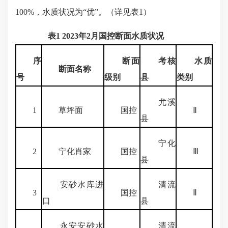
100%，水质状况为“优”。（详见表1）
表1 2023年2月国控断面水质状况
序
断面
考核
水质
断面名称
号
级别
县
类别
尤溪
1
草坪面
国控
Ⅱ
县
宁化
2
宁化肖家
国控
Ⅲ
县
安砂水库进
清流
3
国控
Ⅱ
口
县
永安安砂水
清流