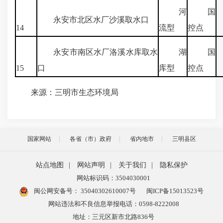
河
国
永安市北区水厂沙溪取水口
1
14
流型
控点
永安市南区水厂洛溪水库取水
湖
国
15
口
库型
控点
来源：三明市生态环境局
国家网站
各省（市）政府
省内地市
三明县区
站点地图
|
网站声明
|
关于我们
|
隐私保护
网站标识码：3504030001
闽公网安备号：
35040302610007号
闽ICP备15013523号
网站违法和不良信息举报电话：0598-8222008
地址：三元区新市北路836号