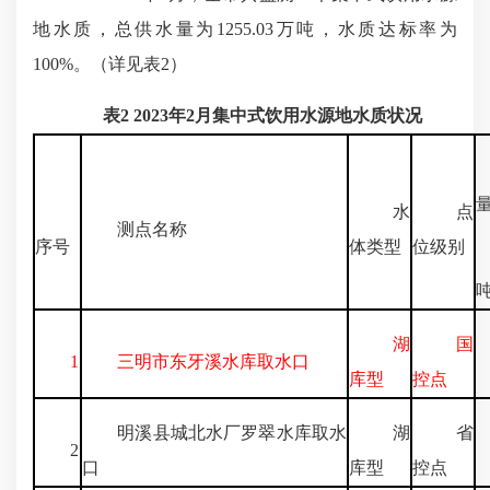
地水质，总供水量为1255.03万吨，水质达标率为
100%。（详见表2）
表2 2023年2月集中式饮用水源地水质状况
水
点
测点名称
序号
体类型
位级别
湖
国
1
三明市东牙溪水库取水口
3
库型
控点
明溪县城北水厂罗翠水库取水
湖
省
2
口
库型
控点