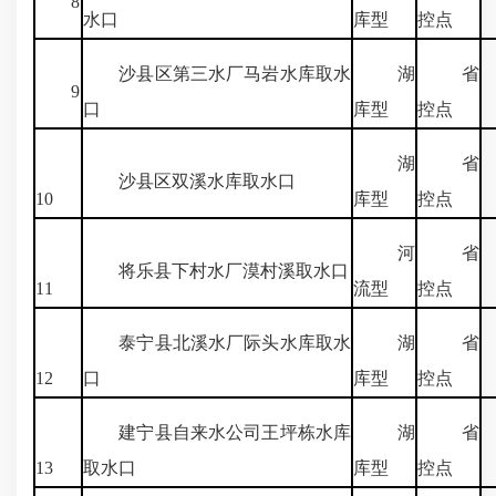
8
2
水口
库型
控点
沙县区第三水厂马岩水库取水
湖
省
9
6
口
库型
控点
湖
省
沙县区双溪水库取水口
7
10
库型
控点
河
省
将乐县下村水厂漠村溪取水口
11
流型
控点
泰宁县北溪水厂际头水库取水
湖
省
12
口
库型
控点
建宁县自来水公司王坪栋水库
湖
省
13
取水口
库型
控点