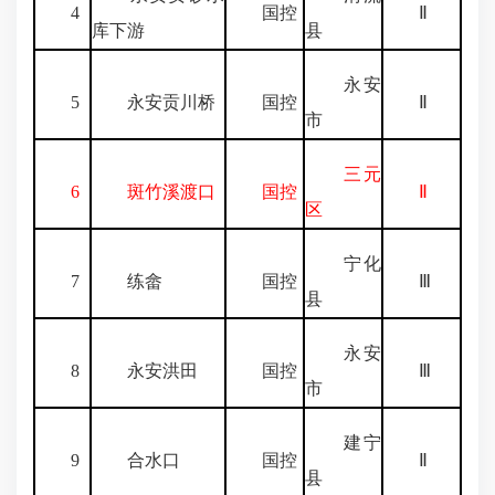
4
国控
Ⅱ
库下游
县
永安
5
永安贡川桥
国控
Ⅱ
市
三元
6
斑竹溪渡口
国控
Ⅱ
区
宁化
7
练畲
国控
Ⅲ
县
永安
8
永安洪田
国控
Ⅲ
市
建宁
9
合水口
国控
Ⅱ
县