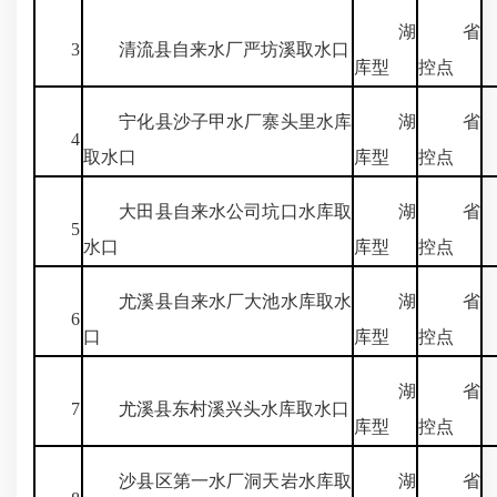
湖
省
3
清流县自来水厂严坊溪取水口
库型
控点
宁化县沙子甲水厂寨头里水库
湖
省
4
取水口
库型
控点
大田县自来水公司坑口水库取
湖
省
5
水口
库型
控点
尤溪县自来水厂大池水库取水
湖
省
6
口
库型
控点
湖
省
7
尤溪县东村溪兴头水库取水口
库型
控点
沙县区第一水厂洞天岩水库取
湖
省