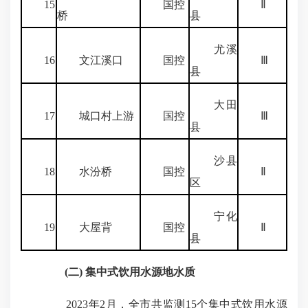
15
国控
Ⅱ
桥
县
尤溪
16
文江溪口
国控
Ⅲ
县
大田
17
城口村上游
国控
Ⅲ
县
沙县
18
水汾桥
国控
Ⅱ
区
宁化
19
大屋背
国控
Ⅱ
县
(二) 集中式饮用水源地水质
2023年2月，全市共监测15个集中式饮用水源