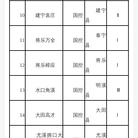
建宁
10
建宁袁庄
国控
Ⅱ
县
泰宁
11
将乐万全
国控
Ⅰ
县
将乐
12
将乐樟应
国控
Ⅰ
县
明溪
13
水口角溪
国控
Ⅲ
县
大田
14
大田高才
国控
Ⅰ
县
尤溪拥口大
尤溪