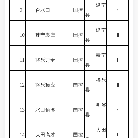
建宁
9
合水口
国控
/
县
建宁
10
建宁袁庄
国控
Ⅱ
县
泰宁
11
将乐万全
国控
Ⅰ
县
将乐
12
将乐樟应
国控
Ⅱ
县
明溪
13
水口角溪
国控
/
县
大田
14
大田高才
国控
Ⅰ