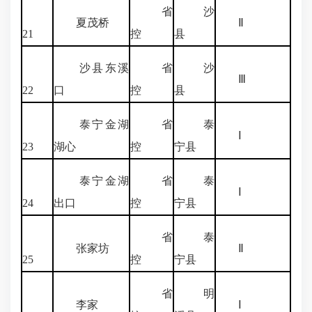
省
沙
夏茂桥
Ⅱ
21
控
县
沙县东溪
省
沙
Ⅲ
22
口
控
县
泰宁金湖
省
泰
Ⅰ
23
湖心
控
宁县
泰宁金湖
省
泰
Ⅰ
24
出口
控
宁县
省
泰
张家坊
Ⅱ
25
控
宁县
省
明
李家
Ⅰ