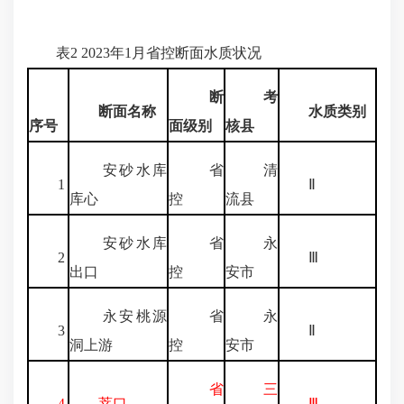
表2 2023年1月省控断面水质状况
断
考
断面名称
水质类别
序号
面级别
核县
安砂水库
省
清
1
Ⅱ
库心
控
流县
安砂水库
省
永
2
Ⅲ
出口
控
安市
永安桃源
省
永
3
Ⅱ
洞上游
控
安市
省
三
4
莘口
Ⅲ