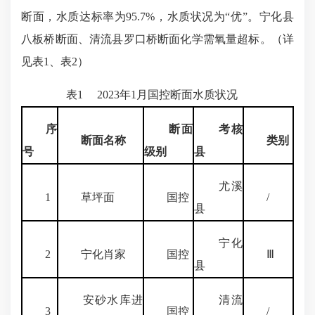
断面，水质达标率为95.7%，水质状况为“优”。宁化县
八板桥断面、清流县罗口桥断面化学需氧量超标。（详
见表1、表2）
表1 2023年1月国控断面水质状况
序
断面
考核
断面名称
类别
号
级别
县
尤溪
1
草坪面
国控
/
县
宁化
2
宁化肖家
国控
Ⅲ
县
安砂水库进
清流
3
国控
/