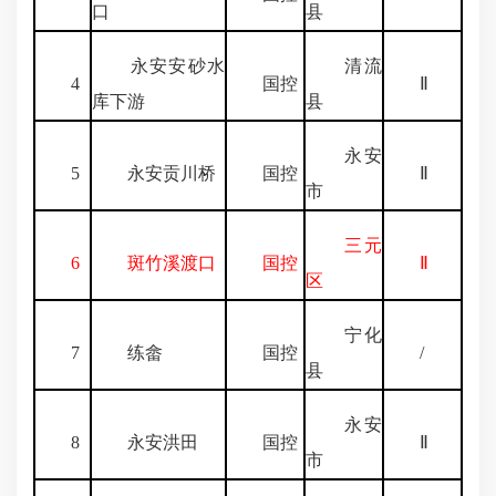
口
县
永安安砂水
清流
4
国控
Ⅱ
库下游
县
永安
5
永安贡川桥
国控
Ⅱ
市
三元
6
斑竹溪渡口
国控
Ⅱ
区
宁化
7
练畲
国控
/
县
永安
8
永安洪田
国控
Ⅱ
市