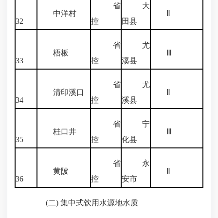
省
大
中洋村
Ⅱ
32
控
田县
省
尤
梧板
Ⅲ
33
控
溪县
省
尤
清印溪口
Ⅱ
34
控
溪县
省
宁
桂口井
Ⅲ
35
控
化县
省
永
黄陂
Ⅱ
36
控
安市
(二) 集中式饮用水源地水质