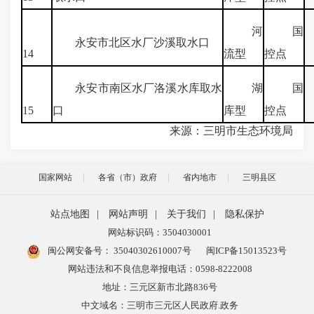
河
国
1
永安市北区水厂沙溪取水口
14
流型
控点
永安市南区水厂洛溪水库取水
湖
国
9
15
口
库型
控点
来源：三明市生态环境局
国家网站
各省（市）政府
省内地市
三明县区
站点地图
|
网站声明
|
关于我们
|
隐私保护
网站标识码：3504030001
闽公网安备号：
35040302610007号
闽ICP备15013523号
网站违法和不良信息举报电话：0598-8222008
地址：三元区新市北路836号
中文域名：三明市三元区人民政府.政务