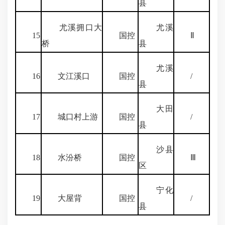
县
尤溪拥口大
尤溪
15
国控
Ⅱ
桥
县
尤溪
16
文江溪口
国控
/
县
大田
17
城口村上游
国控
/
县
沙县
18
水汾桥
国控
Ⅲ
区
宁化
19
大屋背
国控
/
县