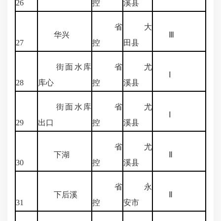
26
控
溪县
省
大
华兴
Ⅲ
27
控
田县
街面水库
省
尤
Ⅰ
28
库心
控
溪县
街面水库
省
尤
Ⅰ
29
出口
控
溪县
省
尤
下湖
Ⅱ
30
控
溪县
省
永
下后溪
Ⅱ
31
控
安市