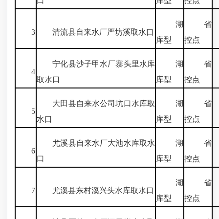
口
库型
控点
湖
省
3
清流县自来水厂严坊溪取水口
库型
控点
宁化县沙子甲水厂寨头里水库
湖
省
4
取水口
库型
控点
大田县自来水公司坑口水库取
湖
省
5
水口
库型
控点
尤溪县自来水厂大池水库取水
湖
省
6
口
库型
控点
湖
省
7
尤溪县东村溪兴头水库取水口
库型
控点