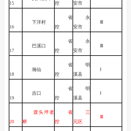
15
控
安市
省
永
下洋村
Ⅲ
16
控
安市
省
永
巴溪口
Ⅲ
17
控
安市
省
明
瀚仙
Ⅰ
18
控
溪县
省
明
吉口
Ⅰ
19
控
溪县
渡头坪老
省
三
Ⅲ
20
桥
控
元区