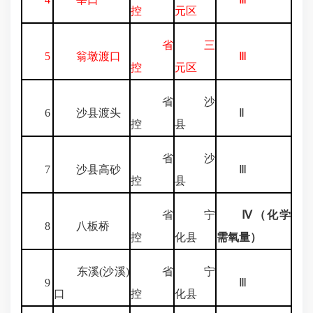
控
元区
省
三
5
翁墩渡口
Ⅲ
控
元区
省
沙
6
沙县渡头
Ⅱ
控
县
省
沙
7
沙县高砂
Ⅲ
控
县
省
宁
Ⅳ（化学
8
八板桥
控
化县
需氧量）
东溪(沙溪)
省
宁
9
Ⅲ
口
控
化县