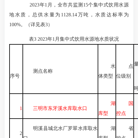
2023年1月，全市共监测15个集中式饮用水源
地水质，总供水量为1128.14万吨，水质达标率为
100%。（详见表3）
表3 2023年1月集中式饮用水源地水质状况
水
点
测点名称
序号
体类型
位级别
湖
国
2
1
三明市东牙溪水库取水口
库型
控点
明溪县城北水厂罗翠水库取水
湖
省
2