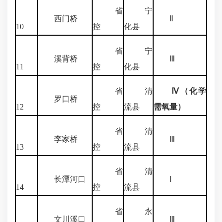
省
宁
西门桥
Ⅱ
10
控
化县
省
宁
溪背桥
Ⅲ
11
控
化县
省
清
Ⅳ（化学
罗口桥
12
控
流县
需氧量）
省
清
李家桥
Ⅲ
13
控
流县
省
清
长潭河口
Ⅰ
14
控
流县
省
永
文川溪口
Ⅲ