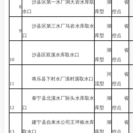
沙县区第一水厂洞天岩水库取
湖
省
2
8
水口
库型
控点
沙县区第三水厂马岩水库取水
湖
省
6
9
口
库型
控点
湖
省
7
沙县区双溪水库取水口
10
库型
控点
河
省
将乐县下村水厂漠村溪取水口
11
流型
控点
泰宁县北溪水厂际头水库取水
湖
省
12
口
库型
控点
建宁县自来水公司王坪栋水库
湖
省
13
取水口
库型
控点