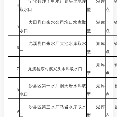
宁化县沙子甲水厂寨头里水库
湖库
省
4
取水口
型
点
大田县自来水公司坑口水库取
湖库
省
5
水口
型
点
尤溪县自来水厂大池水库取水
湖库
省
6
口
型
点
湖库
省
7
尤溪县东村溪兴头水库取水口
型
点
沙县区第一水厂洞天岩水库取
湖库
省
8
水口
型
点
沙县区第三水厂马岩水库取水
湖库
省
9
口
型
点