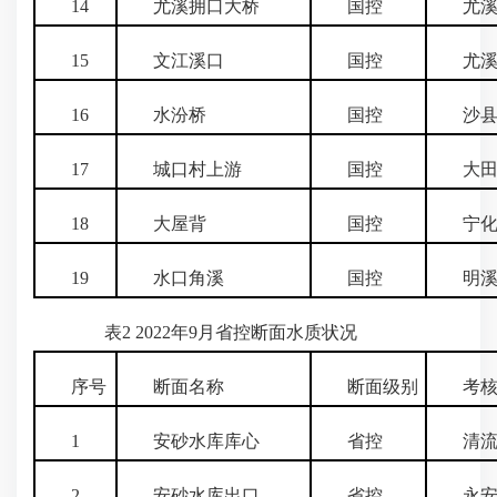
14
尤溪拥口大桥
国控
尤溪
15
文江溪口
国控
尤溪
16
水汾桥
国控
沙
17
城口村上游
国控
大田
18
大屋背
国控
宁化
19
水口角溪
国控
明溪
表2 2022年9月省控断面水质状况
序号
断面名称
断面级别
考核
1
安砂水库库心
省控
清流
2
安砂水库出口
省控
永安