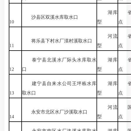
湖库
省
沙县区双溪水库取水口
10
型
点
河流
省
将乐县下村水厂漠村溪取水口
11
型
点
泰宁县北溪水厂际头水库取水
湖库
省
12
口
型
点
建宁县自来水公司王坪栋水库
湖库
省
13
取水口
型
点
河流
国
永安市北区水厂沙溪取水口
14
型
点
永安市南区水厂洛溪水库取水
湖库
国