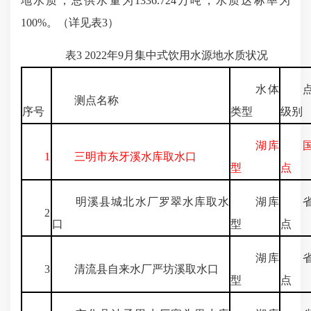
地水质，总供水量为1336.724万吨，水质达标率为
100%。（详见表3）
表3 2022年9月集中式饮用水源地水质状况
水体
点
测点名称
序号
类型
级别
湖库
国
1
三明市东牙溪水库取水口
型
点
明溪县城北水厂罗翠水库取水
湖库
省
2
口
型
点
湖库
省
3
清流县自来水厂严坊溪取水口
型
点