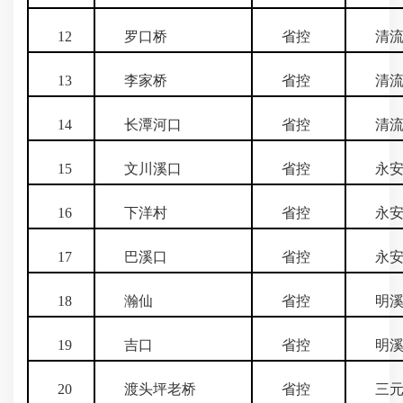
12
罗口桥
省控
清流
13
李家桥
省控
清流
14
长潭河口
省控
清流
15
文川溪口
省控
永安
16
下洋村
省控
永安
17
巴溪口
省控
永安
18
瀚仙
省控
明溪
19
吉口
省控
明溪
20
渡头坪老桥
省控
三元