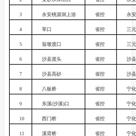
3
永安桃源洞上游
省控
永安
4
莘口
省控
三元
5
翁墩渡口
省控
三元
6
沙县渡头
省控
沙
7
沙县高砂
省控
沙
8
八板桥
省控
宁化
9
东溪(沙溪)口
省控
宁化
10
西门桥
省控
宁化
11
溪背桥
省控
宁化