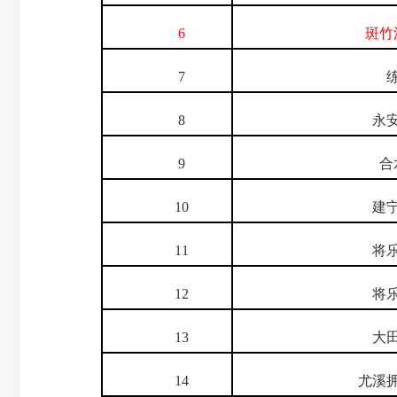
6
斑竹溪
7
练
8
永安
9
合
10
建宁
11
将乐
12
将乐
13
大田
14
尤溪拥