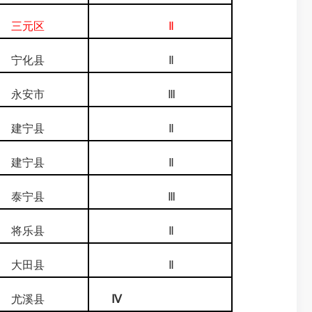
三元区
Ⅱ
宁化县
Ⅱ
永安市
Ⅲ
建宁县
Ⅱ
建宁县
Ⅱ
泰宁县
Ⅲ
将乐县
Ⅱ
大田县
Ⅱ
尤溪县
Ⅳ