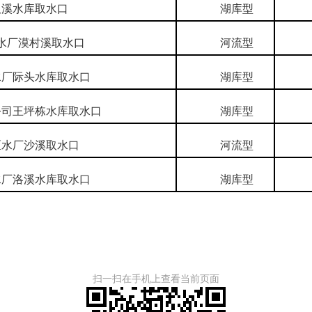
溪水库取水口
湖库型
省
厂漠村溪取水口
河流型
省
厂际头水库取水口
湖库型
省
司王坪栋水库取水口
湖库型
省
水厂沙溪取水口
河流型
国
厂洛溪水库取水口
湖库型
国
来源：三明
扫一扫在手机上查看当前页面