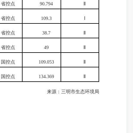
控点
90.794
Ⅱ
控点
109.3
Ⅰ
控点
38.7
Ⅱ
控点
49
Ⅱ
控点
109.053
Ⅱ
控点
134.369
Ⅱ
市生态环境局