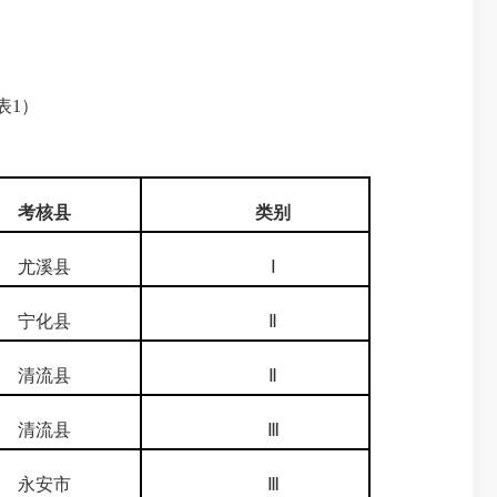
表1）
考核县
类别
尤溪县
Ⅰ
宁化县
Ⅱ
清流县
Ⅱ
清流县
Ⅲ
永安市
Ⅲ