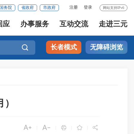
注册
登录
国务院
省政府
市政府
网站支持IPv6
回应
办事服务
互动交流
走进三元
长者模式
无障碍浏览

月）





|
|
|
|