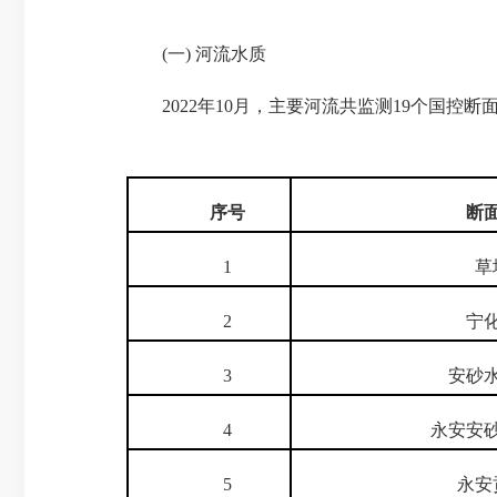
(一) 河流水质
2022年10月，主要河流共监测19个国控断
序号
断
1
草
2
宁化
3
安砂水
4
永安安砂
5
永安贡