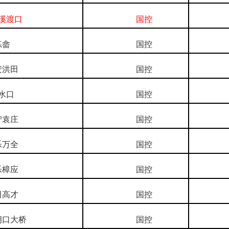
渡口
国控
畲
国控
洪田
国控
水口
国控
袁庄
国控
万全
国控
樟应
国控
高才
国控
口大桥
国控