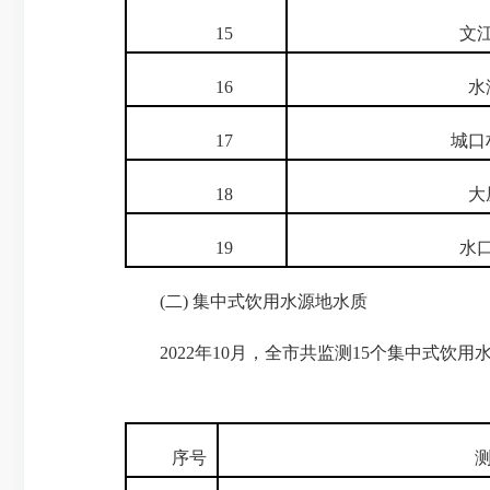
15
文江
16
水
17
城口村
18
大
19
水口
(二) 集中式饮用水源地水质
2022年10月，全市共监测15个集中式饮用水源
序号
测