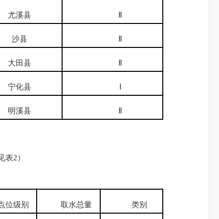
尤溪县
Ⅱ
沙县
Ⅱ
大田县
Ⅱ
宁化县
Ⅰ
明溪县
Ⅱ
见表2）
位级别
取水总量
类别