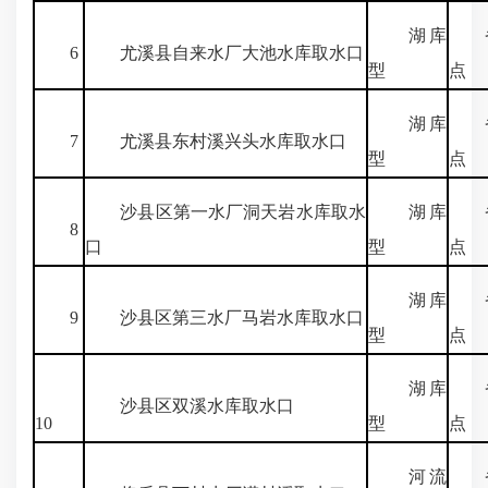
湖库
省
6
尤溪县自来水厂大池水库取水口
型
点
湖库
省
7
尤溪县东村溪兴头水库取水口
型
点
沙县区第一水厂洞天岩水库取水
湖库
省
8
口
型
点
湖库
省
9
沙县区第三水厂马岩水库取水口
型
点
湖库
省
沙县区双溪水库取水口
10
型
点
河流
省