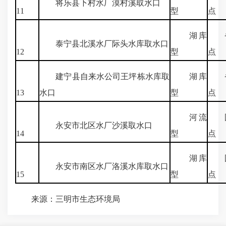
将乐县下村水厂漠村溪取水口
11
型
点
湖库
省
泰宁县北溪水厂际头水库取水口
12
型
点
建宁县自来水公司王坪栋水库取
湖库
省
13
水口
型
点
河流
国
永安市北区水厂沙溪取水口
14
型
点
湖库
国
永安市南区水厂洛溪水库取水口
15
型
点
来源：三明市生态环境局