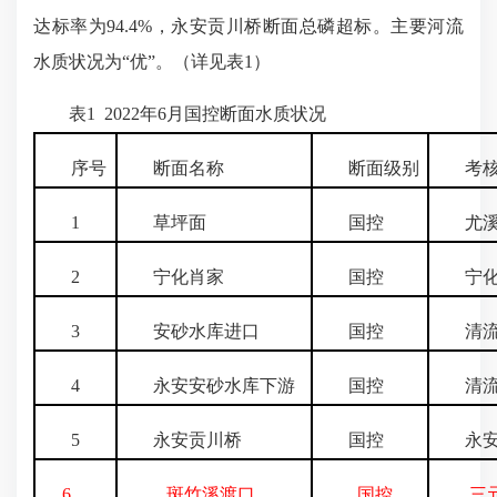
达标率为94.4%，永安贡川桥断面总磷超标。主要河流
水质状况为“优”。（详见表1）
表1 2022年6月国控断面水质状况
序号
断面名称
断面级别
考核
1
草坪面
国控
尤溪
2
宁化肖家
国控
宁化
3
安砂水库进口
国控
清流
4
永安安砂水库下游
国控
清流
5
永安贡川桥
国控
永安
6
斑竹溪渡口
国控
三元