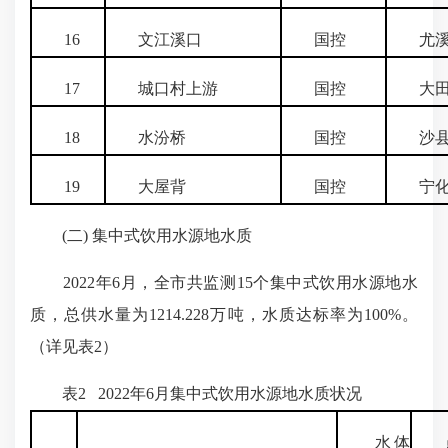
16
文江溪口
国控
尤溪
17
城口村上游
国控
大田
18
水汾桥
国控
沙
19
大屋背
国控
宁化
(二) 集中式饮用水源地水质
2022年6月，全市共监测15个集中式饮用水源地水
质，总供水量为1214.228万吨，水质达标率为100%。
（详见表2）
表2 2022年6月集中式饮用水源地水质状况
水体
点