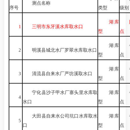
测点名称
序号
类型
级别
湖库
国
1
三明市东牙溪水库取水口
型
点
湖库
省
2
明溪县城北水厂罗翠水库取水口
型
点
湖库
省
3
清流县自来水厂严坊溪取水口
型
点
宁化县沙子甲水厂寨头里水库取
湖库
省
4
水口
型
点
大田县自来水公司坑口水库取水
湖库
省
5
口
型
点