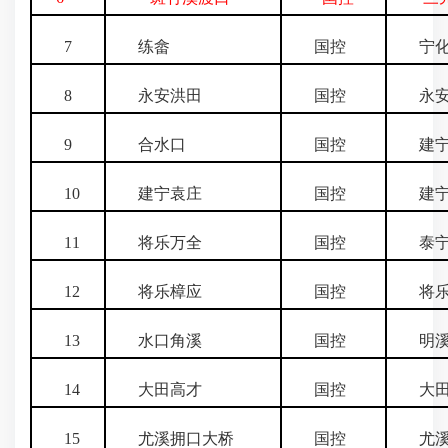
7
练畲
国控
宁化
8
永安洪田
国控
永安
9
合水口
国控
建宁
10
建宁袁庄
国控
建宁
11
将乐万全
国控
泰宁
12
将乐樟应
国控
将乐
13
水口角溪
国控
明溪
14
大田高才
国控
大田
15
尤溪拥口大桥
国控
尤溪