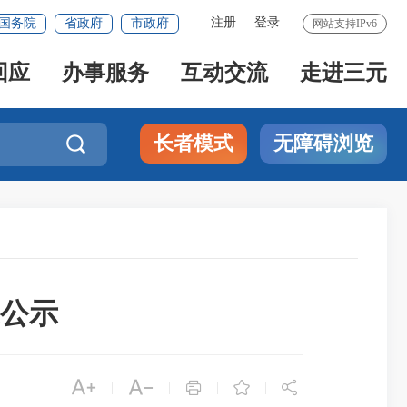
注册
登录
国务院
省政府
市政府
网站支持IPv6
回应
办事服务
互动交流
走进三元
长者模式
无障碍浏览

果公示





|
|
|
|