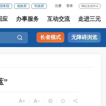
注册
登录
国务院
省政府
市政府
网站支持IPv6
回应
办事服务
互动交流
走进三元
长者模式
无障碍浏览

蓝”





|
|
|
|