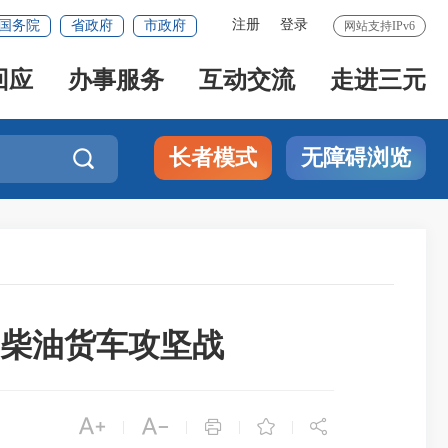
注册
登录
国务院
省政府
市政府
网站支持IPv6
回应
办事服务
互动交流
走进三元
长者模式
无障碍浏览

柴油货车攻坚战





|
|
|
|