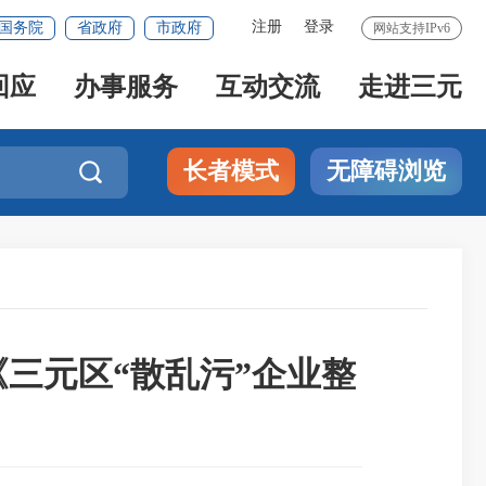
注册
登录
国务院
省政府
市政府
网站支持IPv6
回应
办事服务
互动交流
走进三元
长者模式
无障碍浏览

三元区“散乱污”企业整