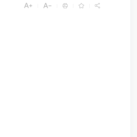





|
|
|
|
）