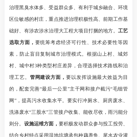
治理黑臭水体多、受益群众多、有利于城乡融合、环境
区位敏感的村庄，重点推进治理积极性高、前期工作基
础好、有涉农涉水治理大工程大项目打捆的地方。
工艺
选取方面，
要统筹考虑经济可行性、技术必要性等因
素，防止盲目复制城市治理模式。根据山上村、城郊
村、城中村
3
种类型村庄差异，合理选择技术路线和治
理工艺。
管网建设方面，
要以发挥设施最大效益为目
的，配套完善“最后一公里”主干网和接户截污“毛细管
网”，提高污水收集水平。要实行冲厕水、厨房废水、
洗涤废水“三股水”三管接户收集、能收尽收，雨污能分
则分。
设施运维方面，
要积极发动群众参与投工投劳、
结合乡村特点采用湿地坑塘承包种藕养鱼、尾水农业灌