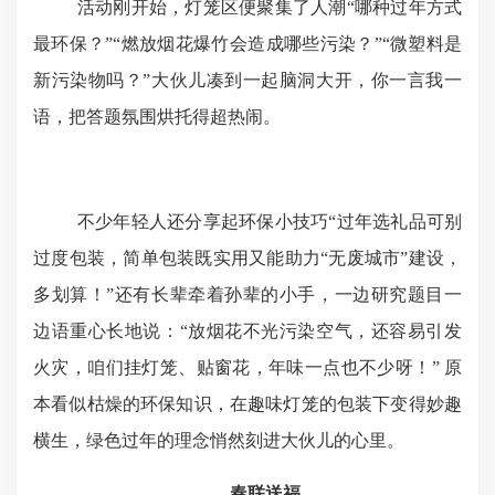
活动刚开始，灯笼区便聚集了人潮
“
哪种过年方式
最环保？
”“
燃放烟花爆竹会造成哪些污染？
”“
微塑料是
新污染物吗？
”
大伙儿凑到一起脑洞大开，你一言我一
语，把答题氛围烘托得超热闹。
不少年轻人还分享起环保小技巧
“
过年选礼品可别
过度包装，简单包装既实用又能助力
“
无废城市
”
建设，
多划算！
”
还有长辈牵着孙辈的小手，一边研究题目一
边语重心长地说：
“
放烟花不光污染空气，还容易引发
火灾，咱们挂灯笼、贴窗花，年味一点也不少呀！
”
原
本看似枯燥的环保知识，在趣味灯笼的包装下变得妙趣
横生，绿色过年的理念悄然刻进大伙儿的心里。
春联送福