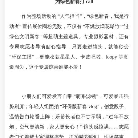
为绿色新春打
call
作为整场活动的
“
人气担当
”
，
“
绿色新春，我是行
动者
”
宣传展位圈粉无数，不仅有
“
不燃放烟花爆竹
”“
过
绿色文明新春
”
等超萌主题道具、专业摄影器材，还有
专属志愿者导演贴心指导，只要走进镜头，就能秒变
“
环保主播
”
，更能收获星星人、卡皮吧啦、
loopy
等潮
爆周边，这个专属惊喜谁能不爱！
小朋友们可爱发言自带
“
萌系滤镜
”
，可爱暴击强
势刷屏；年轻人组团拍
“
环保版新春
vlog”
，创意段子、
温情告白轮番上阵；乐龄长者也不甘示弱，
“
过年不放
炮，空气更清新，家人更安心！
”
镜头感拉满
……
志愿
者们忙着帮大家调整姿势、抓拍精彩瞬间，现场笑声、