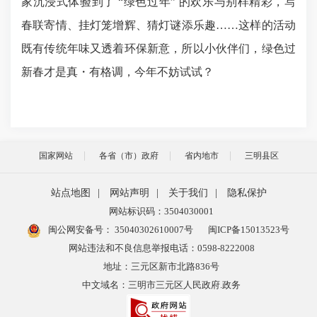
家沉浸式体验到了
“
绿色过年
”
的欢乐与别样精彩，写
春联寄情、挂灯笼增辉、猜灯谜添乐趣
……
这样的活动
既有传统年味又透着环保新意，所以小伙伴们，绿色过
新春才是真・有格调，今年不妨试试？
国家网站
各省（市）政府
省内地市
三明县区
站点地图
|
网站声明
|
关于我们
|
隐私保护
网站标识码：3504030001
闽公网安备号：
35040302610007号
闽ICP备15013523号
网站违法和不良信息举报电话：0598-8222008
地址：三元区新市北路836号
中文域名：三明市三元区人民政府.政务