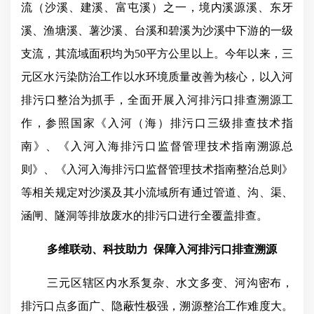
流（沙溪、建溪、富屯溪）之一，境内溪源溪、东牙
溪、渔塘溪、薯沙溪、台溪和碧溪为沙溪中下游的一级
支流，其流域面积均为
50
平方公里以上。今年以来，三
元区水污染防治工作以水环境质量改善为核心，以入河
排污口整治为抓手，全面开展入河排污口排查溯源工
作，参照国家《入河（海）排污口三级排查技术指
南》、《入河入海排污口监督管理技术指南溯源总
则》、《入河入海排污口监督管理技术指南整治总则》
等相关规定对沙溪及其小流域所有通过管道、沟、渠、
涵闸、隧洞等排放废水的排污口进行全覆盖排查。
多维联动、科技助力
保障入河排污口排查溯源
三元区辖区内水系复杂、水文多变、河沟密布，
排污口点多面广、隐蔽性极强，溯源整治工作难度大。