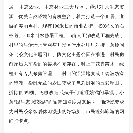
居、生态农业、生态林业三大片区，通过对原生态资
源、优美自然环境的有机整合，着力打造一个宜居、宜
游的美丽乡村。现有100米长的商业古街、450米长的石
板道、200米引水修渠工程、 5亩人工湖改造工程完成，
村里的生活污水管网与开发区污水处理厂对接，蕉岭问
茶（茶文化主题园）、陶文化主题公园在推进，村民房
前屋后以前杂乱的菜地不复存在，种上了花卉苗木，绿
植都有专人修剪管理……村口的沼泽地变成了碧波荡漾
的镜湖，杂乱无章的农田变成了色彩斑斓的五彩稻田，
拆除的鸡棚、鸭棚改造成孩子们追逐嬉戏的旱溪，小
蕉“绿生态·城郊游”的品牌知名度越来越响，渐渐蜕变成
为村民茶余饭后休闲漫步的好场所，市民近郊旅游的网
红打卡点。