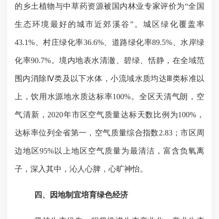
的乡土植物与中草药资源被国内林业专家评价为“全国
生态环境最好的城市近郊溪谷”。
城区绿化覆盖率
43.1%
、村庄绿化率
36.6%
、道路绿化率
89.5%
、水岸绿
化率
90.7%
。
境内
地表水
清澈、碧绿、恬静，在全域范
围内消除Ⅳ类及以下水体，
小流域水质均达Ⅲ类标准以
上，
饮用水源地水质达标率
100%
。
全区
天清气朗，
空
气清新，
2020
年市区空气质量达标天数比例为
100%
，
达标率位列全省第一，空气质量综合指数
2.83
；市区周
边地区
95%
以上地区空气质量为最清洁，
富含负氧离
子，深入其中，
沁人心脾，心旷神怡。
四、因地制宜培育绿色经济