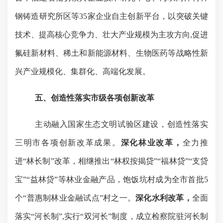
钢铸造研究所区等
35
家企业自主创新平台，
以突破关键
技术、提高核心竞争力、壮大产业规模为主攻方向
,
促进
氟
硅
新材料、
稀土和新能源材料、生物医药
等战略性新
兴产业规模化、集群化、高端化发展。
五、创造性落实市级各项创新改革
主动融入国家生态文明试验区建设，创造性落实
三明市各项创新改革成果。
深化林业改革，
全力推
进“林长制”改革，相继推出
“林权按揭贷”“福林贷”“支贷
宝”“益林贷”等林业金融产品，饱饭坑村成为全市首批
5
个“普惠制林业金融试点”村之一。
深化水利改革，
全面
落实“河长制”
,
实行“双河长”制度，成立检察院驻河长制