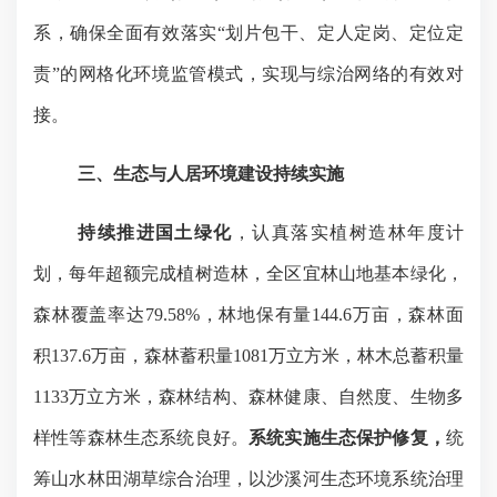
系，确保全面有效落实“划片包干、定人定岗、定位定
责”的网格化环境监管模式，实现与综治网络的有效对
接。
三、
生态与人居环境建设持续实施
持续推进国土绿化
，认真落实植树造林年度计
划，每年超额完成植树造林
，
全区宜林山地基本绿化，
森林覆盖率达
79.58%
，林地保有量
144.6
万亩，森林面
积
137.6
万亩，森林蓄积量
1081
万立方米，林木总蓄积量
1133
万立方米，
森林结构、森林健康、自然度、生物多
样性等森林生态系统良好。
系统实施生态保护修复，
统
筹山水林田湖草综合治理，以沙溪河生态环境系统治理