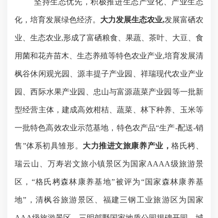
坚持生态优先，积极推进生态产业化、产业生态
化，培育发展绿色经济。
大力发展生态农业
,
发展富硒农
业、生态农业
,
形成了富硒粮食、果蔬、茶叶、大豆、食
用菌和花卉苗木、生态养殖等特色农业产业
,
培育发展清
枫谷休闲观光园、源丰提子产业园、祥瑞现代农业产业
园、
西际水果产业园、忠山与富源蔬菜产业园
等一批新
型经营主体，建成
高效柑桔、蔬菜、林下种养、
玉米等
一批特色高效农业示范基地，特色农产品“生产
-
配送
-
销
售”体系初具雏形。
大力推进文旅康养产业，
格氏栲、
瑞云山
、万寿岩文旅小镇景区
为国家
AAAA
级旅游景
区，
“格氏栲森林康养基地”被评为“国家森林康养基
地”，
清枫谷旅游景区、
福建三钢工业旅游区
为国家
AAA
级旅游景区，三明郊野国家地质公园
揭碑开园
，城