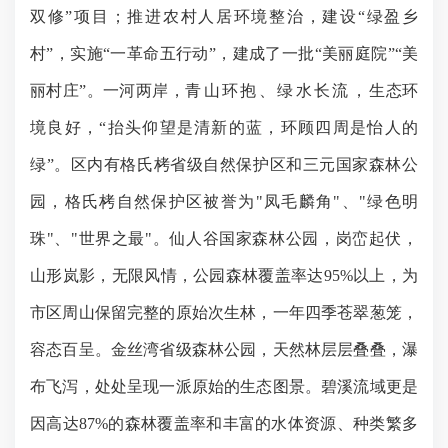
双修”
项目；
推进农村人居环境整治，建设“绿盈乡
村”，实施
“一革命五行动”，
建成了一批“美丽庭院”“美
丽村庄”。
一河两岸，
青山环抱、绿水长流，
生态环
境良好，“抬头仰望是清新的蓝，环顾四周是怡人的
绿”。
区内有格氏栲
省级自然保护区和三元国家森林公
园，
格氏栲
自然保护区被誉为
"
凤毛麟角
"
、
"
绿色明
珠
"
、
"
世界之最
"
。仙人谷国家森林公园，岗峦起伏，
山形岚影，无限风情，公园森林覆盖率达
95%
以上，为
市区周山保留完整的
原始次生林
，一年四季苍翠葱笼，
容态百呈。金丝湾省级森林公园，天然林层层叠叠，瀑
布飞泻，处处呈现一派原始的生态图景。
碧溪流域更是
因高达
87%
的森林覆盖率和丰富的水体资源、种类繁多