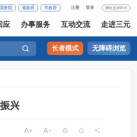
注册
登录
国务院
省政府
市政府
网站支持IPv6
回应
办事服务
互动交流
走进三元
长者模式
无障碍浏览

振兴





|
|
|
|