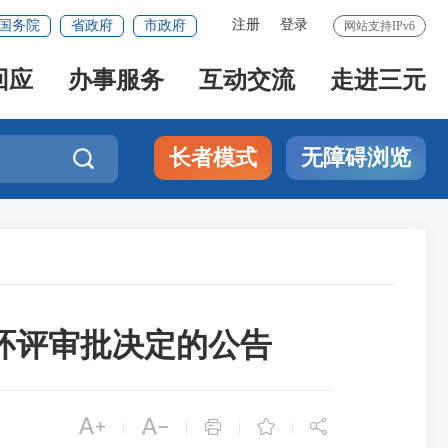
注册
登录
国务院
省政府
市政府
网站支持IPv6
回应
办事服务
互动交流
走进三元
长者模式
无障碍浏览

目环评审批决定的公告





|
|
|
|