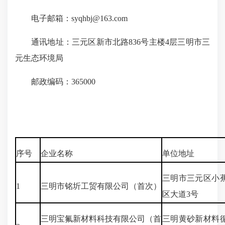
电子邮箱：syqhbj@163.com
通讯地址：三元区新市北路836号主楼4层三明市三
元生态环境局
邮政编码：365000
序号
企业名称
单位地址
三明市三元区小
1
三明市铭圻工贸有限公司（首次）
区大道3号
三明宝氟新材料科技有限公司（首
三明黄砂新
材料