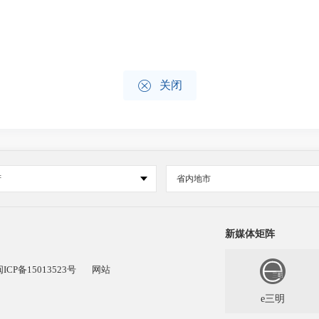

关闭
府
省内地市
新媒体矩阵
闽ICP备15013523号
网站
e三明