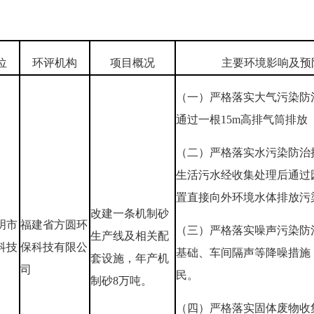
位
环评机构
项目概况
主要环境影响及预
（一）严格落实大气污染防
通过一根15m高排气筒排
（二）严格落实水污染防治
生活污水经收集处理后通过
置直接向外环境水体排放污
改建一条机制砂
明市
福建省方圆环
（三）严格落实噪声污染防
生产线及相关配
科技
保科技有限公
基础、车间隔声等降噪措施
套设施，年产机
司
民。
制砂8万吨。
（四）严格落实固体废物收