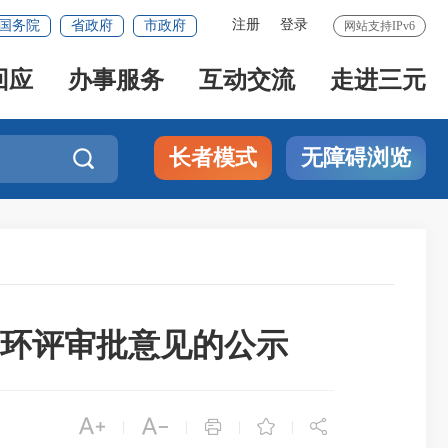
注册
登录
国务院
省政府
市政府
网站支持IPv6
回应
办事服务
互动交流
走进三元
长者模式
无障碍浏览

目环评审批意见的公示





|
|
|
|