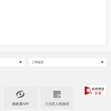
三明县区


闽政通APP
三元区人民政府