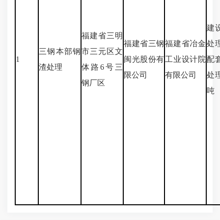
建
福建省三明
福建省三钢
福建省冶金
处
三钢本部钢
市三元区文
1
闽光股份有
工业设计院
配
渣处理
体路6号三
限公司
有限公司
处
钢厂区
吨