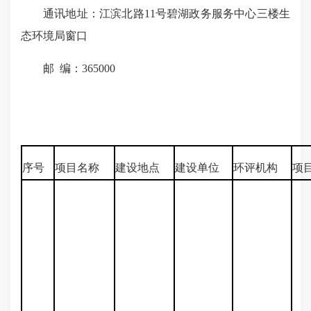
通讯地址：江滨北路11号碧湖政务服务中心三楼生
态环境局窗口
邮 编：365000
序号
项目名称
建设地点
建设单位
环评机构
项