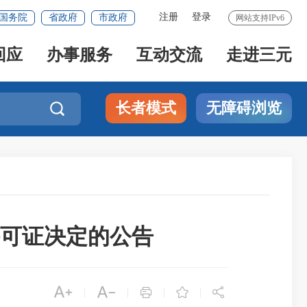
注册
登录
国务院
省政府
市政府
网站支持IPv6
回应
办事服务
互动交流
走进三元
长者模式
无障碍浏览

许可证决定的公告





|
|
|
|