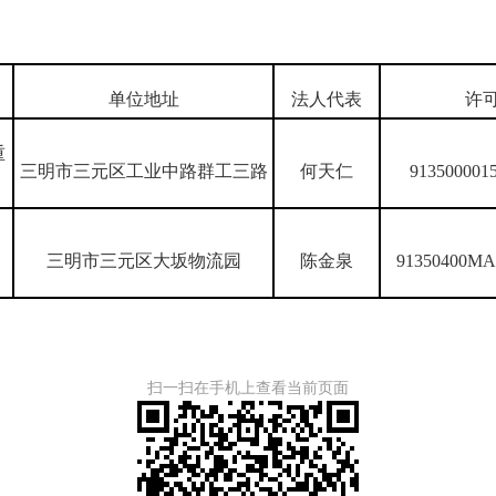
单位地址
法人代表
许
重
三明市三元区工业中路群工三路
何天仁
913500001
三明市三元区大坂物流园
陈金泉
91350400M
扫一扫在手机上查看当前页面