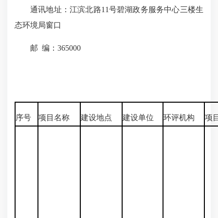
通讯地址：江滨北路11号碧湖政务服务中心三楼生
态环境局窗口
邮 编：365000
序号
项目名称
建设地点
建设单位
环评机构
项