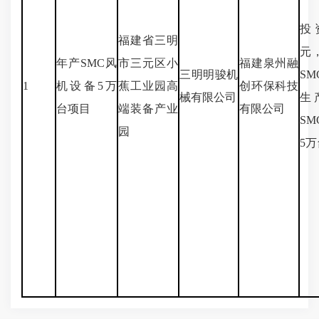
投资
福建省三明
元
年产SMC风
市三元区小
福建泉州融
三明明骏机
S
1
机设备5万
蕉工业园高
创环保科技
械有限公司
生
台项目
端装备产业
有限公司
S
园
5