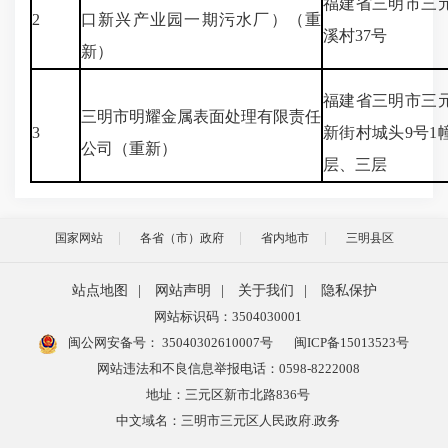
福建省三明市三
2
口新兴产业园一期污水厂）（重
溪村37号
新）
福建省三明市三
三明市明耀金属表面处理有限责任
3
新街村城头9号1
公司（重新）
层、三层
国家网站
各省（市）政府
省内地市
三明县区
站点地图
|
网站声明
|
关于我们
|
隐私保护
网站标识码：3504030001
闽公网安备号：
35040302610007号
闽ICP备15013523号
网站违法和不良信息举报电话：0598-8222008
地址：三元区新市北路836号
中文域名：三明市三元区人民政府.政务