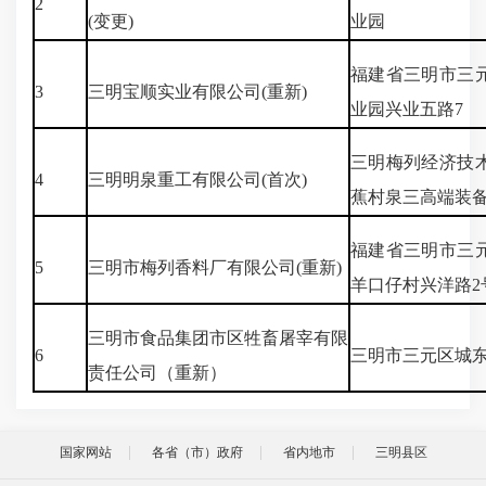
2
(变更)
业园
福建省三明市三
3
三明宝顺实业有限公司(重新)
业园兴业五路7
三明梅列经济技
4
三明明泉重工有限公司(首次)
蕉村泉三高端装
福建省三明市三
5
三明市梅列香料厂有限公司(重新)
羊口仔村兴洋路2
三明市食品集团市区牲畜屠宰有限
6
三明市三元区城
责任公司（重新）
国家网站
各省（市）政府
省内地市
三明县区