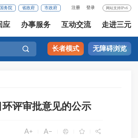
注册
登录
国务院
省政府
市政府
网站支持IPv6
回应
办事服务
互动交流
走进三元
长者模式
无障碍浏览

项目环评审批意见的公示





|
|
|
|