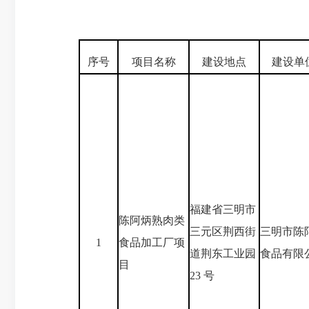
序号
项目名称
建设地点
建设单
福建省三明市
陈阿炳熟肉类
三元区荆西街
三明市陈
1
食品加工厂项
道荆东工业园
食品有限
目
23 号