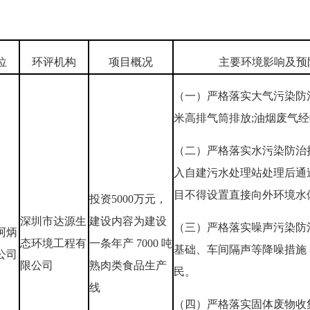
位
环评机构
项目概况
主要环境影响及预
（一）严格落实大气污染防
米高排气筒排放;油烟废气
（二）严格落实水污染防治
入自建污水处理站处理后通
目不得设置直接向外环境水
投资5000万元，
深圳市达源生
建设内容为建设
（三）严格落实噪声污染防
阿炳
态环境工程有
一条年产 7000 吨
基础、车间隔声等降噪措施
公司
限公司
熟肉类食品生产
民。
线
（四）严格落实固体废物收