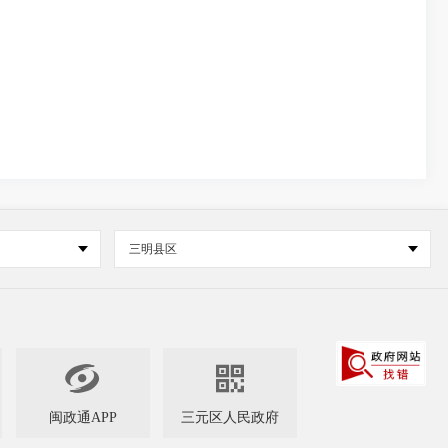
三明县区


闽政通APP
三元区人民政府