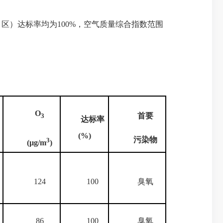
、区）达标率均为
100%
，空气质量综合指数范围
O
首要
3
达标率
(%)
污染物
3
(µg/m
)
124
100
臭氧
86
100
臭氧