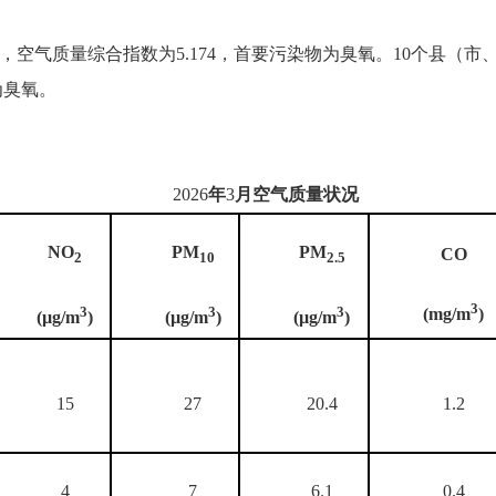
，空气质量综合指数为
5.174
，首要污染物为臭氧。
10
个县（市
为臭氧。
2026
年
3
月空气质量状况
NO
PM
PM
CO
2
10
2.5
3
3
3
3
(mg/m
)
(µg/m
)
(µg/m
)
(µg/m
)
15
27
20.4
1.2
4
7
6.1
0.4