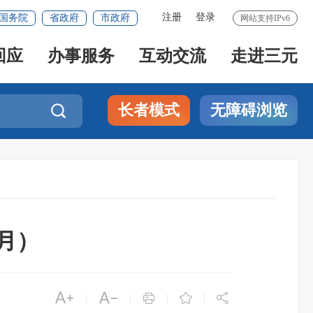
注册
登录
国务院
省政府
市政府
网站支持IPv6
回应
办事服务
互动交流
走进三元
长者模式
无障碍浏览

月）





|
|
|
|