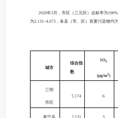
2026
年
3
月，市区（三元区）达标率为
100%
为
2.131~4.673
，各县（市、区）首要污染物均
SO
2
综合指
城市
数
3
(µg/m
)
三明
5.174
6
市区
泰宁县
2.131
3