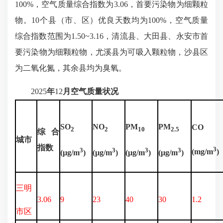
100%，空气质量综合指数为3.06，首要污染物为细颗粒
物。10个县（市、区）优良天数均为100%，空气质量
综合指数范围为1.50~3.16，清流县、大田县、永安市首
要污染物为细颗粒物，尤溪县为可吸入颗粒物，沙县区
为二氧化氮，其余县均为臭氧。
2025
年
12
月空气质量状况
SO
NO
PM
PM
CO
2
2
10
2.5
综合
城市
指数
3
3
3
3
3
(mg/m
)
(µg/m
)
(µg/m
)
(µg/m
)
(µg/m
)
三明
3.06
9
23
40
30
1.2
市区