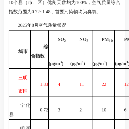
10个县（市、区）优良天数均为100%，空气质量综合
指数范围为0.72~1.48，首要污染物均为臭氧。
2025年8月空气质量状况
SO
NO
PM
P
2
2
10
综
城市
合指数
3
3
3
3
(µg/m
)
(µg/m
)
(µg/m
)
(µg/m
三明
1.83
4
11
22
12
市区
宁化
0.72
3
2
10
6
县
明溪