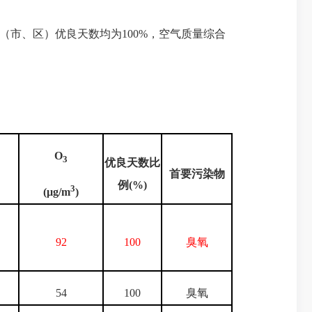
县（市、区）优良天数均为100%，空气质量综合
O
3
优良天数比
首要污染物
例
(%)
3
(µg/m
)
92
100
臭氧
54
100
臭氧