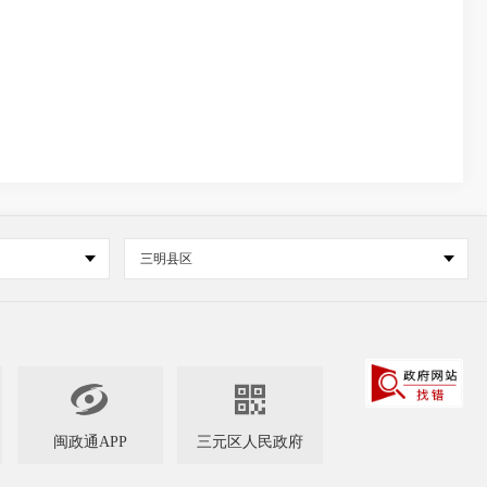
三明县区


闽政通APP
三元区人民政府