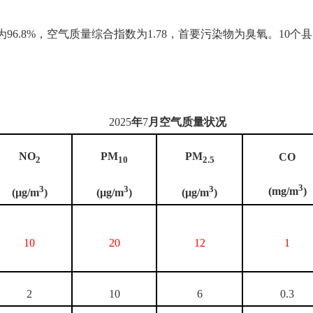
6.8%，空气质量综合指数为1.78，首要污染物为臭氧。10个
2025
年
7
月空气质量状况
NO
PM
PM
CO
2
10
2.5
3
3
3
3
(mg/m
)
(µg/m
)
(µg/m
)
(µg/m
)
10
20
12
1
2
10
6
0.3