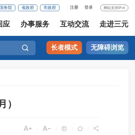
注册
登录
国务院
省政府
市政府
网站支持IPv6
回应
办事服务
互动交流
走进三元
长者模式
无障碍浏览

月）





|
|
|
|