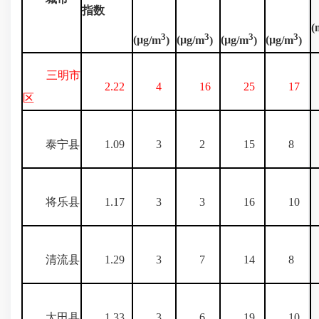
指数
(
3
3
3
3
(
µ
g/m
)
(
µ
g/m
)
(
µ
g/m
)
(
µ
g/m
)
三明市
2.22
4
16
25
17
区
泰宁县
1.09
3
2
15
8
将乐县
1.17
3
3
16
10
清流县
1.29
3
7
14
8
大田县
1.33
3
6
19
10