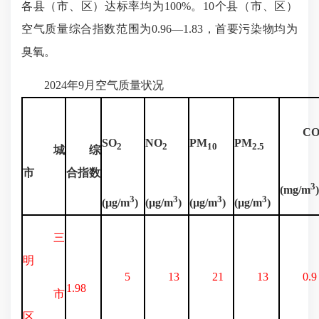
各县（市、区）达标率均为
100%
。
10
个县（市、区）
空气质量综合指数范围为
0.96—1.83
，首要污染物均为
臭氧。
2024
年
9
月空气质量状况
C
SO
NO
PM
PM
2
2
10
2.5
城
综
市
合指数
3
(mg/m
)
3
3
3
3
(µg/m
)
(µg/m
)
(µg/m
)
(µg/m
)
三
明
5
13
21
13
0.9
1.98
市
区