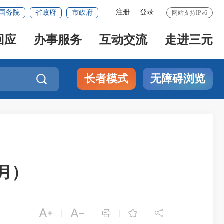
注册
登录
国务院
省政府
市政府
网站支持IPv6
回应
办事服务
互动交流
走进三元
长者模式
无障碍浏览

月）





|
|
|
|