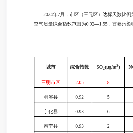
2024年7月，市区（三元区）达标天数比例为1
空气质量综合指数范围为0.92—1.55，首要污
3
城市
综合指数
SO
(µg/m
)
N
2
三明
市区
2.05
8
明溪县
0.92
5
宁化县
0.93
6
泰宁县
0.93
2