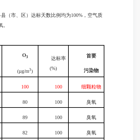
各县（市、区）达标天数比例均为100%，空气质
氧。
O
首要
3
达标率
(%)
3
污染物
(µg/m
)
100
100
细颗粒物
80
100
臭氧
89
100
臭氧
82
100
臭氧