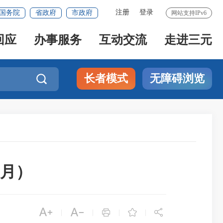
注册
登录
国务院
省政府
市政府
网站支持IPv6
回应
办事服务
互动交流
走进三元
长者模式
无障碍浏览

1月）





|
|
|
|