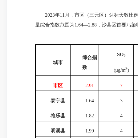
2023年11月，市区（三元区）达标天数比例
量综合指数范围为1.64—2.88，沙县区首
SO
2
综合指
城市
数
3
(µg/m
)
市区
2.91
7
泰宁县
1.64
3
将乐县
1.82
4
明溪县
1.99
4