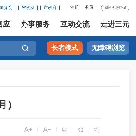
注册
登录
国务院
省政府
市政府
网站支持IPv6
回应
办事服务
互动交流
走进三元
长者模式
无障碍浏览

月）





|
|
|
|