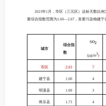
2023年1月，市区（三元区）达标天数比例
量综合指数范围为1.60—2.67，首要污染
SO
2
综合指
城市
数
3
(µg/m
)
市区
2.63
7
建宁县
1.60
4
明溪县
1.69
3
将乐县
1.73
4