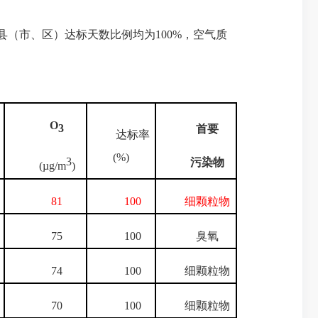
各县（市、区）达标天数比例均为100%，空气质
。
O
3
首要
达标率
(%)
3
污染物
(µg/m
)
81
100
细颗粒物
75
100
臭氧
74
100
细颗粒物
70
100
细颗粒物