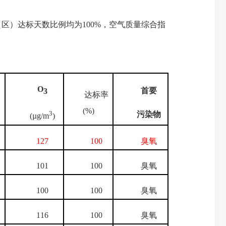
县（区）达标天数比例均为100%，空气质量综合指
O
首要
3
达标率
(%)
3
污染物
(µg/m
)
127
100
臭氧
101
100
臭氧
100
100
臭氧
116
100
臭氧