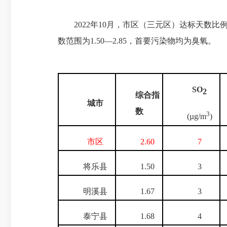
2022年10月，市区（三元区）达标天数比
数范围为1.50—2.85，首要污染物均为臭氧。
SO
2
综合指
城市
数
3
(µg/m
)
市区
2.60
7
将乐县
1.50
3
明溪县
1.67
3
泰宁县
1.68
4