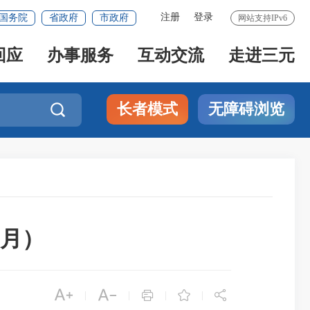
注册
登录
国务院
省政府
市政府
网站支持IPv6
回应
办事服务
互动交流
走进三元
长者模式
无障碍浏览

0月）





|
|
|
|