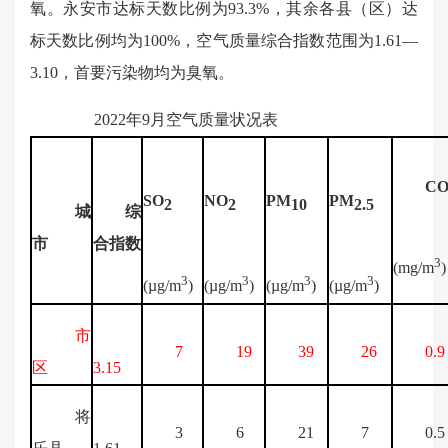
氧。永安市达标天数比例为93.3%，其余各县（区）达
标天数比例均为100%，空气质量综合指数范围为1.61—
3.10，首要污染物均为臭氧。
2022年9月空气质量状况表
C
SO
NO
PM
PM
2
2
10
2.5
城
综
市
合指数
3
(mg/m
)
3
3
3
3
(µg/m
)
(µg/m
)
(µg/m
)
(µg/m
)
市
7
19
39
26
0.9
区
3.15
将
3
6
21
7
0.5