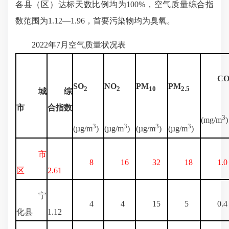
各县（区）达标天数比例均为100%，空气质量综合指
数范围为1.12—1.96，首要污染物均为臭氧。
2022年7月空气质量状况表
C
SO
NO
PM
PM
2
2
10
2.5
城
综
市
合指数
3
(mg/m
)
3
3
3
3
(µg/m
)
(µg/m
)
(µg/m
)
(µg/m
)
市
8
16
32
18
1.0
区
2.61
宁
4
4
15
5
0.4
化县
1.12