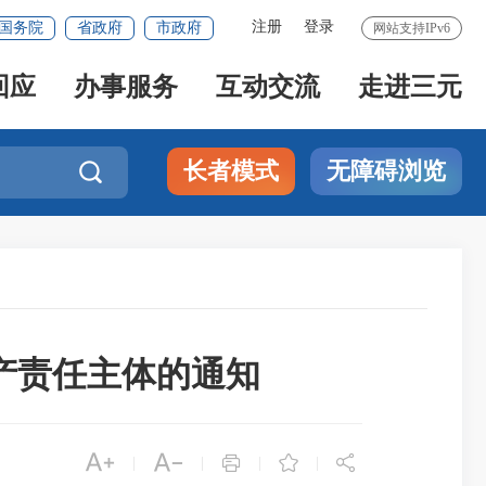
注册
登录
国务院
省政府
市政府
网站支持IPv6
回应
办事服务
互动交流
走进三元
长者模式
无障碍浏览

产责任主体的通知





|
|
|
|