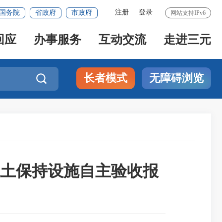
注册
登录
国务院
省政府
市政府
网站支持IPv6
回应
办事服务
互动交流
走进三元
长者模式
无障碍浏览

土保持设施自主验收报