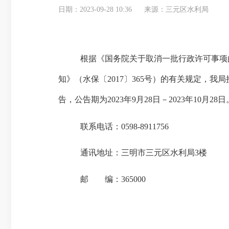
日期：2023-09-28 10:36
来源：三元区水利局
根据《国务院关于取消一批行政许可事项
知》（水保〔
2017
〕
365
号）的有关规定，我局
告，公告期为
2023
年
9
月
28
日－
2023
年
10
月
28
日
联系电话：
0598-8911756
通讯地址：三明市三元区水利局
3
楼
邮 编：
365000