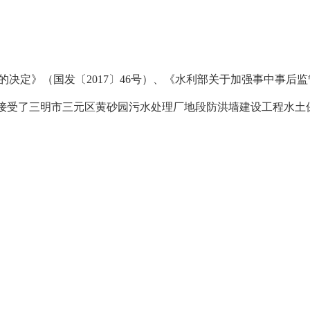
的决定》（国发〔
2017
〕
46
号）、《水利部关于加强事中事后监
接受了三明市三元区黄砂园污水处理厂地段防洪墙建设工程水土
。