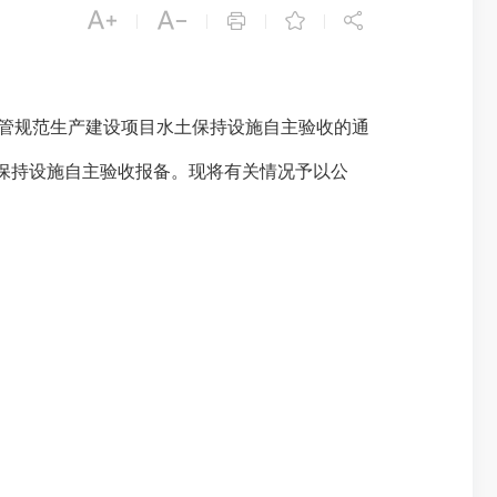





|
|
|
|
管规范生产建设项目水土保持设施自主验收的通
保持设施自主验收报备。现将有关情况予以公