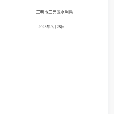
三明市三元区水利局
2023
年
9
月
28
日