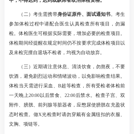
中，不得迟到，
迟到
或缺席者取消体检资格
。
（二）考生需携带
身份证原件、
面试通知书
。考生
参加体检过程中请配合医生认真检查所有项目，勿漏
检。体检医生可根据实际需要，增加必要的检查项目。
体检期间经提醒在规定时间仍不按要求完成体检项目以
及未检完擅自退场不检者，均视为自动放弃。
（三）近期请注意休息、清淡饮食，勿熬夜，不要
饮酒，避免剧烈运动和情绪波动，以免影响检查结果。
体检当天需进行采血、B超等检查，所有受检者体检前
一天
晚上20:00
以后禁食、22:00后禁水。检查子宫、双
附件、膀胱、前列腺等脏器者，应憋尿使膀胱在充盈状
态时检查。做X光检查时请勿穿戴有金属纽扣的衣服、
文胸、项链等。