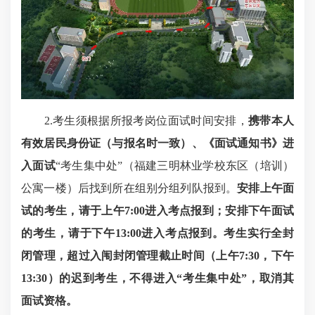
2.考生须根据所报考岗位面试时间安排，
携带本人
有效居民身份证（与报名时一致）
、《面试通知书》进
入
面试
“考生集中处”（福建三明林业学校东区（培训）
公寓一楼）后找到所在组别分组列队报到。
安排上午面
试的考生，请于上午7:
0
0进入考点报到；安排下午面试
的考生，请于
下午13:
0
0
进入考点报到。考生实行全封
闭管理，超过入闱封闭管理
截止
时间（上午7:
3
0，
下午
13:
3
0
）的迟到考生，不得进入“考生集中处”，取消其
面试资格。