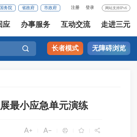
注册
登录
国务院
省政府
市政府
网站支持IPv6
回应
办事服务
互动交流
走进三元
长者模式
无障碍浏览

展最小应急单元演练





|
|
|
|