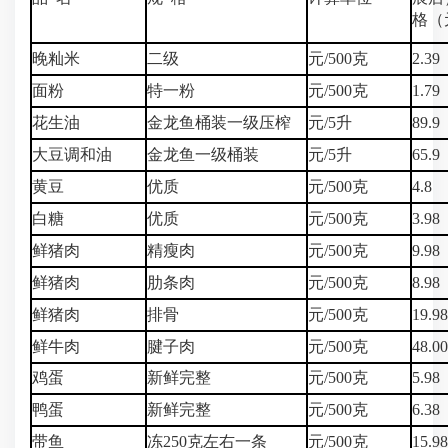
格（
晚籼米
二级
元/500克
2.39
面粉
特一粉
元/500克
1.79
花生油
金龙鱼桶装一级压榨
元/5升
89.9
大豆调和油
金龙鱼一级桶装
元/5升
65.9
黄豆
优质
元/500克
4.8
白糖
优质
元/500克
3.98
鲜猪肉
精瘦肉
元/500克
9.98
鲜猪肉
肋条肉
元/500克
8.98
鲜猪肉
排骨
元/500克
19.98
鲜牛肉
腱子肉
元/500克
48.0
鸡蛋
新鲜完整
元/500克
5.98
鸭蛋
新鲜完整
元/500克
6.38
带鱼
冻250克左右一条
元/500克
15.98