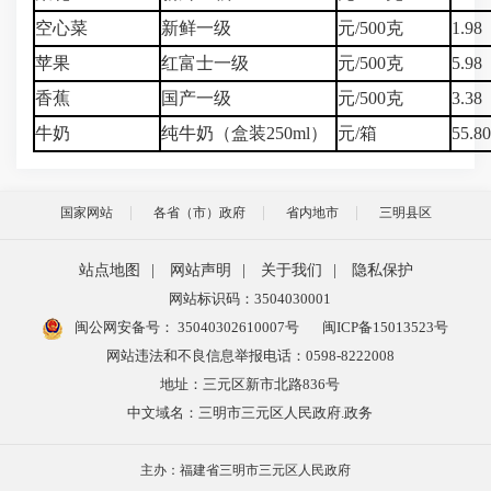
空心菜
新鲜一级
元/500克
1.98
苹果
红富士一级
元/500克
5.98
香蕉
国产一级
元/500克
3.38
牛奶
纯牛奶（盒装250ml）
元/箱
55.8
国家网站
各省（市）政府
省内地市
三明县区
站点地图
|
网站声明
|
关于我们
|
隐私保护
网站标识码：3504030001
闽公网安备号：
35040302610007号
闽ICP备15013523号
网站违法和不良信息举报电话：0598-8222008
地址：三元区新市北路836号
中文域名：三明市三元区人民政府.政务
主办：福建省三明市三元区人民政府