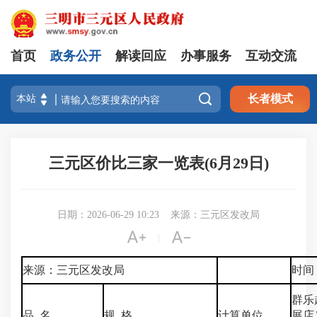
首页
政务公开
解读回应
办事服务
互动交流

长者模式
三元区价比三家一览表(6月29日)
日期：2026-06-29 10:23
来源：三元区发改局


|
来源：三元区发改局
时间：
群乐
品 名
规 格
计算单位
展店