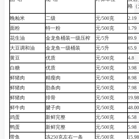
格（
晚籼米
二级
元/500克
2.19
面粉
特一粉
元/500克
1.79
花生油
金龙鱼桶装一级压榨
元/5升
89.9
大豆调和油
金龙鱼一级桶装
元/5升
65.9
黄豆
优质
元/500克
4.8
白糖
优质
元/500克
3.98
鲜猪肉
精瘦肉
元/500克
8.98
鲜猪肉
肋条肉
元/500克
7.98
鲜猪肉
排骨
元/500克
19.98
鲜牛肉
腱子肉
元/500克
48.0
鸡蛋
新鲜完整
元/500克
6.58
鸭蛋
新鲜完整
元/500克
5.98
带鱼
冻250克左右一条
元/500克
15.98