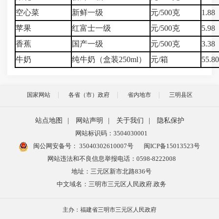
空心菜
新鲜一级
元/500克
1.88
苹果
红富士一级
元/500克
5.98
香蕉
国产一级
元/500克
3.38
牛奶
纯牛奶（盒装250ml）
元/箱
55.8
国家网站
各省（市）政府
省内地市
三明县区
站点地图
|
网站声明
|
关于我们
|
隐私保护
网站标识码：3504030001
闽公网安备号：
35040302610007号
闽ICP备15013523号
网站违法和不良信息举报电话：0598-8222008
地址：三元区新市北路836号
中文域名：三明市三元区人民政府.政务
主办：福建省三明市三元区人民政府