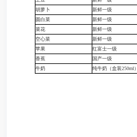
胡萝卜
新鲜一级
圆白菜
新鲜一级
菜花
新鲜一级
空心菜
新鲜一级
苹果
红富士一级
香蕉
国产一级
牛奶
纯牛奶（盒装250ml