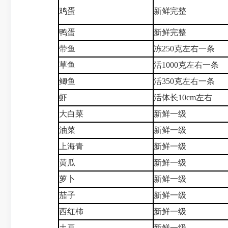
鸡蛋
新鲜完整
鸭蛋
新鲜完整
带鱼
冻250克左右一条
草鱼
活1000克左右一条
鲫鱼
活350克左右一条
虾
活体长10cm左右
大白菜
新鲜一级
油菜
新鲜一级
上海青
新鲜一级
黄瓜
新鲜一级
萝卜
新鲜一级
茄子
新鲜一级
西红柿
新鲜一级
土豆
新鲜一级