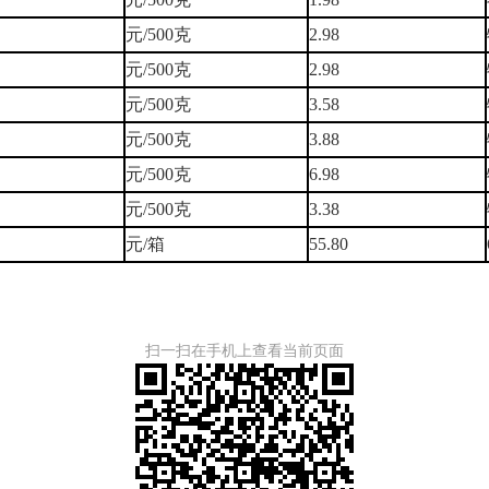
元/500克
2.98
元/500克
2.98
元/500克
3.58
元/500克
3.88
元/500克
6.98
元/500克
3.38
）
元/箱
55.80
扫一扫在手机上查看当前页面