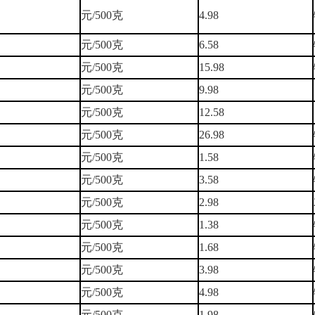
元/500克
4.98
元/500克
6.58
元/500克
15.98
元/500克
9.98
元/500克
12.58
元/500克
26.98
元/500克
1.58
元/500克
3.58
元/500克
2.98
元/500克
1.38
元/500克
1.68
元/500克
3.98
元/500克
4.98
元/500克
1.98