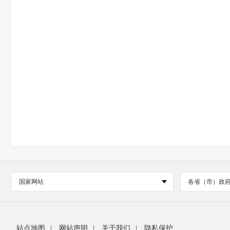
国家网站
各省（市）政
站点地图
|
网站声明
|
关于我们
|
隐私保护