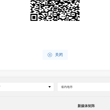

关闭
府
省内地市
新媒体矩阵