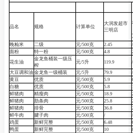
大润发超市
品名
规格
计算单位
三明店
晚籼米
二级
元/500克
2.45
/
面粉
特一粉
元/500克
4.8
金龙鱼桶装一级压
花生油
元/5升
119.9
/
榨
大豆调和油
金龙鱼一级桶装
元/5升
79.9
/
黄豆
优质
元/500克
5.9
白糖
优质
元/500克
5.8
鲜猪肉
精瘦肉
元/500克
18.9
鲜猪肉
肋条肉
元/500克
25.8
鲜猪肉
排骨
元/500克
36.8
鲜牛肉
腱子肉
元/500克
/
/
鸡蛋
新鲜完整
元/500克
6.48
鸭蛋
新鲜完整
元/500克
10