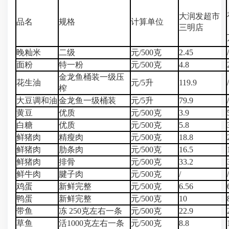
大润发超市
品名
规格
计算单位
三明店
晚籼米
二级
元/500克
2.45
/
面粉
特一粉
元/500克
4.8
金龙鱼桶装一级压
花生油
元/5升
119.9
/
榨
大豆调和油
金龙鱼一级桶装
元/5升
79.9
/
黄豆
优质
元/500克
3.9
白糖
优质
元/500克
5.8
鲜猪肉
精瘦肉
元/500克
18.8
鲜猪肉
肋条肉
元/500克
16.5
鲜猪肉
排骨
元/500克
33.2
鲜牛肉
腱子肉
元/500克
/
/
鸡蛋
新鲜完整
元/500克
6.56
鸭蛋
新鲜完整
元/500克
10
带鱼
冻 250克左右一条
元/500克
22.9
草鱼
活1000克左右一条
元/500克
8.8