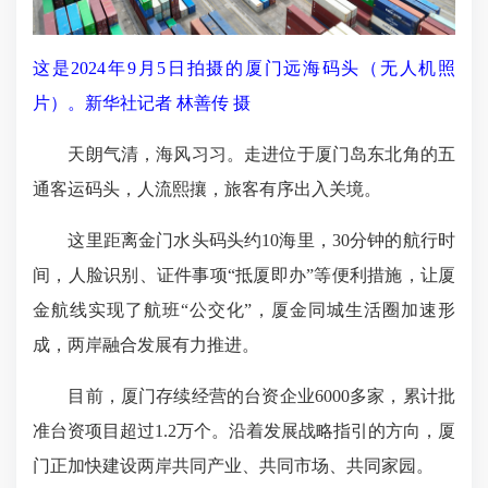
这是2024年9月5日拍摄的厦门远海码头（无人机照
片）。新华社记者 林善传 摄
天朗气清，海风习习。走进位于厦门岛东北角的五
通客运码头，人流熙攘，旅客有序出入关境。
这里距离金门水头码头约10海里，30分钟的航行时
间，人脸识别、证件事项“抵厦即办”等便利措施，让厦
金航线实现了航班“公交化”，厦金同城生活圈加速形
成，两岸融合发展有力推进。
目前，厦门存续经营的台资企业6000多家，累计批
准台资项目超过1.2万个。沿着发展战略指引的方向，厦
门正加快建设两岸共同产业、共同市场、共同家园。