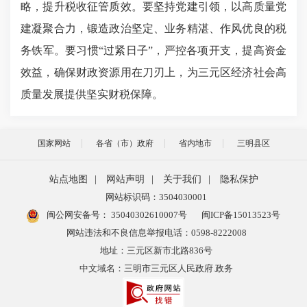
略，提升税收征管质效。要坚持党建引领，以高质量党
建凝聚合力，锻造政治坚定、业务精湛、作风优良的税
务铁军。要习惯“过紧日子”，严控各项开支，提高资金
效益，确保财政资源用在刀刃上，为三元区经济社会高
质量发展提供坚实财税保障。
国家网站
各省（市）政府
省内地市
三明县区
站点地图
|
网站声明
|
关于我们
|
隐私保护
网站标识码：3504030001
闽公网安备号：
35040302610007号
闽ICP备15013523号
网站违法和不良信息举报电话：0598-8222008
地址：三元区新市北路836号
中文域名：三明市三元区人民政府.政务