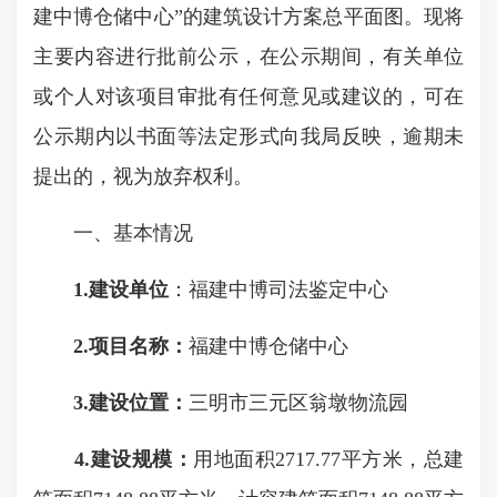
建中博仓储中心”的建筑设计方案总平面图。现将
主要内容进行批前公示，在公示期间，有关单位
或个人对该项目审批有任何意见或建议的，可在
公示期内以书面等法定形式向我局反映，逾期未
提出的，视为放弃权利。
一、基本情况
1.
建设单位
：福建中博司法鉴定中心
2.
项目名称：
福建中博仓储中心
3.
建设位置：
三明市三元区翁墩物流园
4.
建设规模：
用地面积2717.77平方米，总建