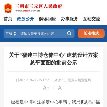
首页
政务公开
解读回应
办事服务
互动交流

长者模式
关于“福建中博仓储中心”建筑设计方案
总平面图的批前公示
日期：2026-06-25 17:29
来源：三元区自然资源局


|
经福建中博司法鉴定中心申请，我局拟办理“福